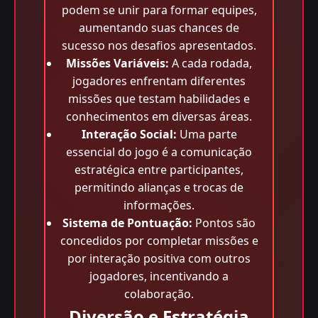
podem se unir para formar equipes,
aumentando suas chances de
sucesso nos desafios apresentados.
Missões Variáveis:
A cada rodada,
jogadores enfrentam diferentes
missões que testam habilidades e
conhecimentos em diversas áreas.
Interação Social:
Uma parte
essencial do jogo é a comunicação
estratégica entre participantes,
permitindo alianças e trocas de
informações.
Sistema de Pontuação:
Pontos são
concedidos por completar missões e
por interação positiva com outros
jogadores, incentivando a
colaboração.
Diversão e Estratégia