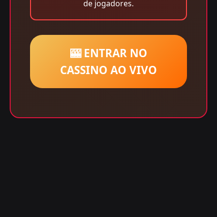
de jogadores.
🎰 ENTRAR NO
CASSINO AO VIVO