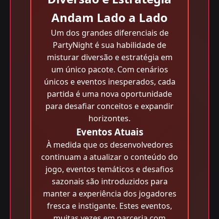
Andam Lado a Lado
Um dos grandes diferenciais de
PartyNight é sua habilidade de
misturar diversão e estratégia em
um único pacote. Com cenários
únicos e eventos inesperados, cada
partida é uma nova oportunidade
para desafiar conceitos e expandir
horizontes.
Eventos Atuais
À medida que os desenvolvedores
continuam a atualizar o conteúdo do
jogo, eventos temáticos e desafios
sazonais são introduzidos para
manter a experiência dos jogadores
fresca e instigante. Estes eventos,
muitas vezes em parceria com