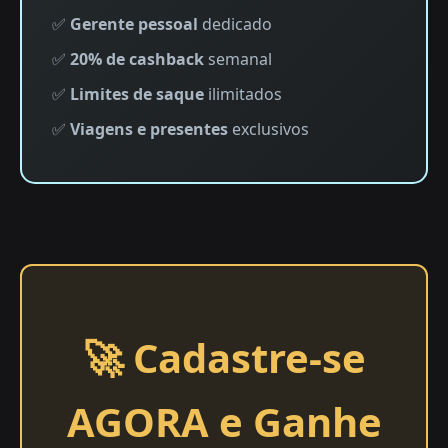
✅
Gerente pessoal
dedicado
✅
20% de cashback
semanal
✅
Limites de saque
ilimitados
✅
Viagens e presentes
exclusivos
🚀 Cadastre-se
AGORA e Ganhe