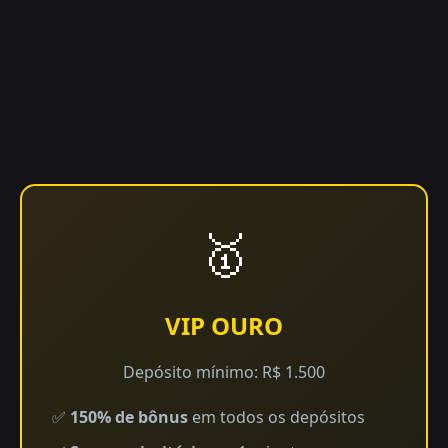
🥇
VIP OURO
Depósito mínimo: R$ 1.500
✅
150% de bônus
em todos os depósitos