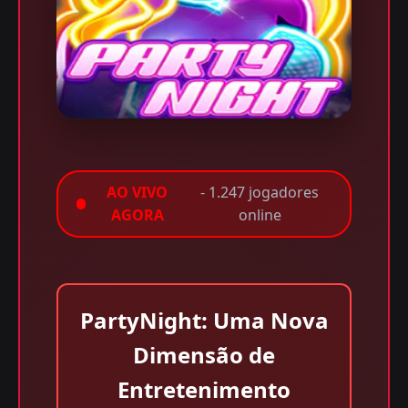
AO VIVO
- 1.247 jogadores
AGORA
online
PartyNight: Uma Nova
Dimensão de
Entretenimento