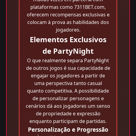
plataformas como 7311BET.com,
oferecem recompensas exclusivas e
colocam à prova as habilidades dos
jogadores.
Elementos Exclusivos
de PartyNight
O que realmente separa PartyNight
de outros jogos é sua capacidade de
engajar os jogadores a partir de
uma perspectiva tanto casual
quanto competitiva. A possibilidade
de personalizar personagens e
cenários dá aos jogadores um senso
de propriedade e expressão
enquanto participam de partidas.
Personalização e Progressão