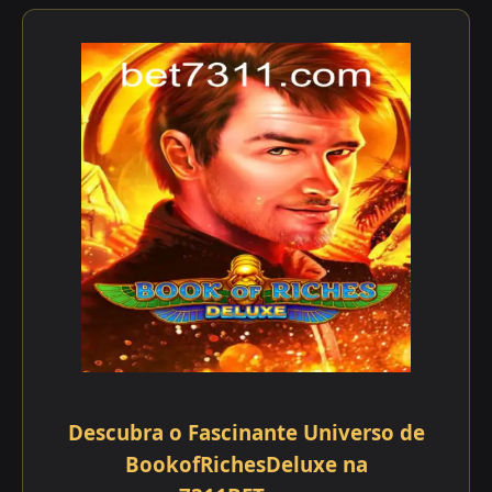
Descubra o Fascinante Universo de
BookofRichesDeluxe na