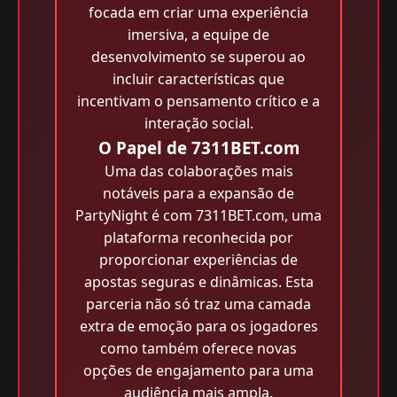
focada em criar uma experiência
imersiva, a equipe de
desenvolvimento se superou ao
incluir características que
incentivam o pensamento crítico e a
interação social.
O Papel de 7311BET.com
Uma das colaborações mais
notáveis para a expansão de
PartyNight é com 7311BET.com, uma
plataforma reconhecida por
proporcionar experiências de
apostas seguras e dinâmicas. Esta
parceria não só traz uma camada
extra de emoção para os jogadores
como também oferece novas
opções de engajamento para uma
audiência mais ampla.