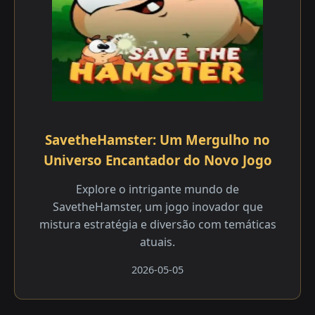
SavetheHamster: Um Mergulho no
Universo Encantador do Novo Jogo
Explore o intrigante mundo de
SavetheHamster, um jogo inovador que
mistura estratégia e diversão com temáticas
atuais.
2026-05-05