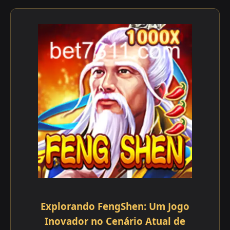
Explorando FengShen: Um Jogo
Inovador no Cenário Atual de