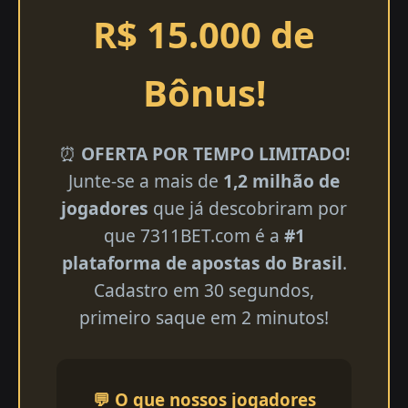
R$ 15.000 de
Bônus!
⏰
OFERTA POR TEMPO LIMITADO!
Junte-se a mais de
1,2 milhão de
jogadores
que já descobriram por
que 7311BET.com é a
#1
plataforma de apostas do Brasil
.
Cadastro em 30 segundos,
primeiro saque em 2 minutos!
💬 O que nossos jogadores