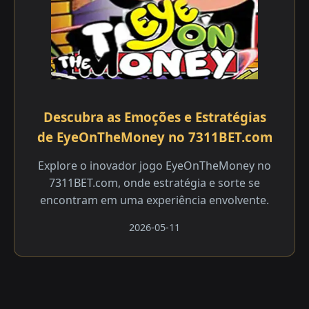
Descubra as Emoções e Estratégias
de EyeOnTheMoney no 7311BET.com
Explore o inovador jogo EyeOnTheMoney no
7311BET.com, onde estratégia e sorte se
encontram em uma experiência envolvente.
2026-05-11