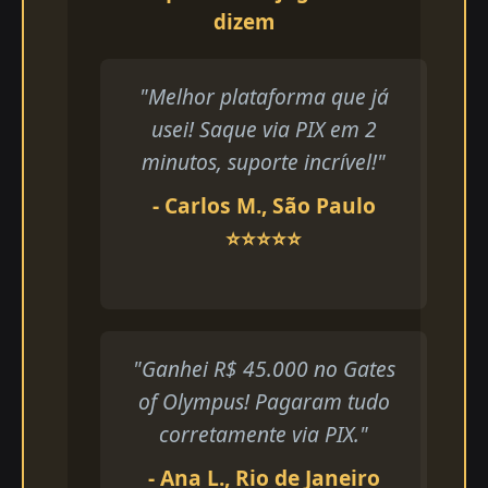
dizem
"Melhor plataforma que já
usei! Saque via PIX em 2
minutos, suporte incrível!"
- Carlos M., São Paulo
⭐⭐⭐⭐⭐
"Ganhei R$ 45.000 no Gates
of Olympus! Pagaram tudo
corretamente via PIX."
- Ana L., Rio de Janeiro