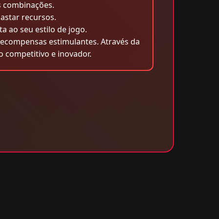
s combinações.
astar recursos.
a ao seu estilo de jogo.
 recompensas estimulantes. Através da
 competitivo e inovador.