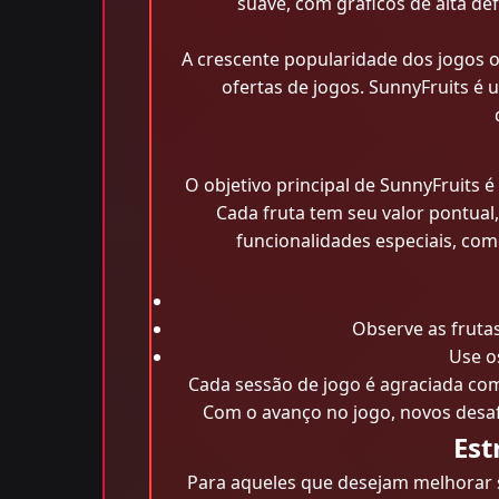
suave, com gráficos de alta de
A crescente popularidade dos jogos 
ofertas de jogos. SunnyFruits é
O objetivo principal de SunnyFruits 
Cada fruta tem seu valor pontual
funcionalidades especiais, com
Observe as fruta
Use o
Cada sessão de jogo é agraciada com
Com o avanço no jogo, novos desa
Est
Para aqueles que desejam melhorar s