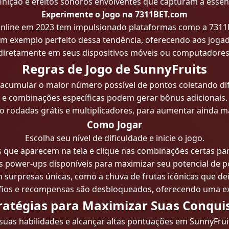
finição e efeitos sonoros envolventes que capturam a essê
Experimente o Jogo na 7311BET.com
online em 2023 tem impulsionado plataformas como a 7311BE
 um exemplo perfeito dessa tendência, oferecendo aos jo
diretamente em seus dispositivos móveis ou computadores
Regras de Jogo de SunnyFruits
é acumular o maior número possível de pontos coletando di
, e combinações específicas podem gerar bônus adicionais.
o rodadas grátis e multiplicadores, para aumentar ainda ma
Como Jogar
Escolha seu nível de dificuldade e inicie o jogo.
s que aparecem na tela e clique nas combinações certas pa
s power-ups disponíveis para maximizar seu potencial de p
 surpresas únicas, como a chuva de frutas icônicas que d
fios e recompensas são desbloqueados, oferecendo uma exp
ratégias para Maximizar Suas Conqui
uas habilidades e alcançar altas pontuações em SunnyFruits