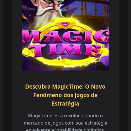
Descubra MagicTime: O Novo
Fenômeno dos Jogos de
Estratégia
MagicTime está revolucionando o
mercado de jogos com sua estratégia
envolvente e jogabilidade dinâmica.