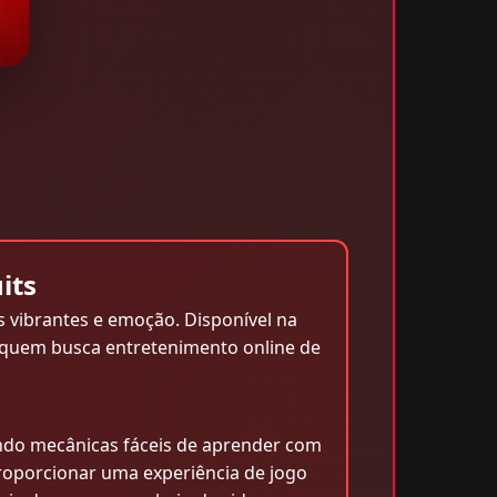
its
 vibrantes e emoção. Disponível na
a quem busca entretenimento online de
ando mecânicas fáceis de aprender com
proporcionar uma experiência de jogo