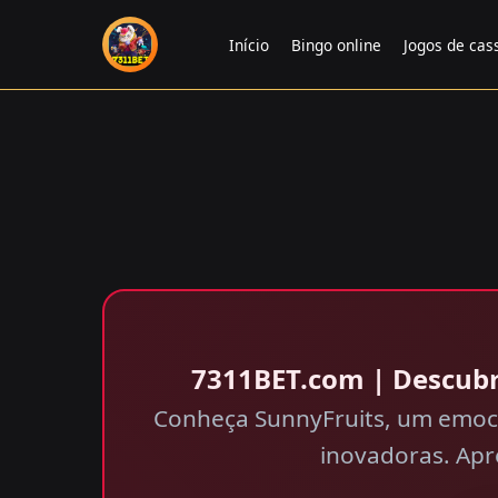
Início
Bingo online
Jogos de cas
7311BET.com | Descubr
Conheça SunnyFruits, um emoci
inovadoras. Apr