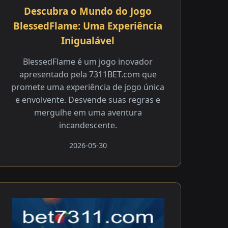
Descubra o Mundo do Jogo
BlessedFlame: Uma Experiência
Inigualável
BlessedFlame é um jogo inovador
apresentado pela 7311BET.com que
promete uma experiência de jogo única
e envolvente. Desvende suas regras e
mergulhe em uma aventura
incandescente.
2026-05-30