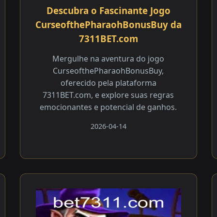
Descubra o Fascinante Jogo
CurseofthePharaohBonusBuy da
7311BET.com
Mergulhe na aventura do jogo
CurseofthePharaohBonusBuy,
oferecido pela plataforma
7311BET.com, e explore suas regras
emocionantes e potencial de ganhos.
2026-04-14