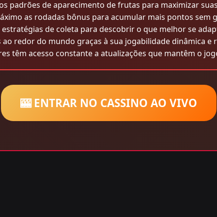
aos padrões de aparecimento de frutas para maximizar sua
áximo as rodadas bônus para acumular mais pontos sem g
estratégias de coleta para descobrir o que melhor se adapt
s ao redor do mundo graças à sua jogabilidade dinâmica e
es têm acesso constante a atualizações que mantêm o jogo
🎰 ENTRAR NO CASSINO AO VIVO