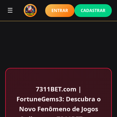
☰
ENTRAR
CADASTRAR
7311BET.com |
FortuneGems3: Descubra o
Novo Fenômeno de Jogos