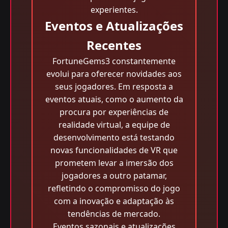
experientes.
Eventos e Atualizações
Recentes
FortuneGems3 constantemente
evolui para oferecer novidades aos
seus jogadores. Em resposta a
eventos atuais, como o aumento da
procura por experiências de
realidade virtual, a equipe de
desenvolvimento está testando
novas funcionalidades de VR que
prometem levar a imersão dos
jogadores a outro patamar,
refletindo o compromisso do jogo
com a inovação e adaptação às
tendências de mercado.
Eventos sazonais e atualizações