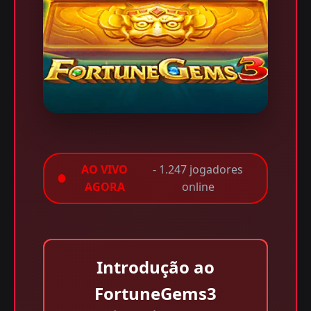
AO VIVO
- 1.247 jogadores
AGORA
online
Introdução ao
FortuneGems3