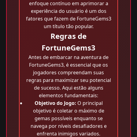
enfoque contínuo em aprimorar a
experiência do usuário é um dos
fatores que fazem de FortuneGems3
um título tão popular.
Regras de
FortuneGems3
Antes de embarcar na aventura de
FortuneGems3, é essencial que os
jogadores compreendam suas
regras para maximizar seu potencial
de sucesso. Aqui estão alguns
elementos fundamentais:
Objetivo do Jogo:
O principal
objetivo é coletar o máximo de
gemas possíveis enquanto se
navega por níveis desafiadores e
enfrenta inimigos variados.