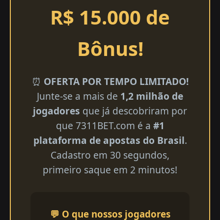
R$ 15.000 de
Bônus!
⏰
OFERTA POR TEMPO LIMITADO!
Junte-se a mais de
1,2 milhão de
jogadores
que já descobriram por
que 7311BET.com é a
#1
plataforma de apostas do Brasil
.
Cadastro em 30 segundos,
primeiro saque em 2 minutos!
💬 O que nossos jogadores