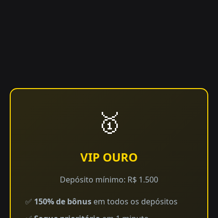
🥇
VIP OURO
Depósito mínimo: R$ 1.500
✅
150% de bônus
em todos os depósitos