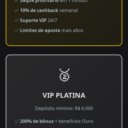
✅
Saque prioritário
em 1 minuto
✅
10% de cashback
semanal
✅
Suporte VIP
24/7
✅
Limites de aposta
mais altos
🥈
VIP PLATINA
Depósito mínimo: R$ 6.000
✅
200% de bônus
+ benefícios Ouro