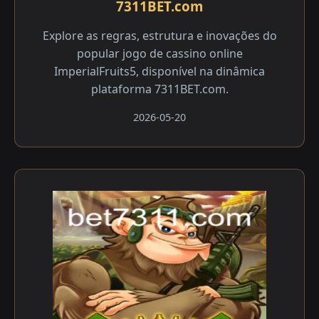
7311BET.com
Explore as regras, estrutura e inovações do
popular jogo de cassino online
ImperialFruits5, disponível na dinâmica
plataforma 7311BET.com.
2026-05-20