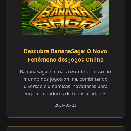
Descubra BananaSaga: O Novo
Fenômeno dos Jogos Online
BananaSaga é o mais recente sucesso no
mundo dos jogos online, combinando
diversão e dinâmicas inovadoras para
engajar jogadores de todas as idades.
2026-05-23