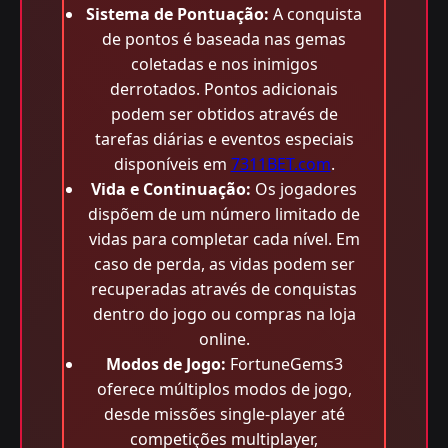
Sistema de Pontuação:
A conquista
de pontos é baseada nas gemas
coletadas e nos inimigos
derrotados. Pontos adicionais
podem ser obtidos através de
tarefas diárias e eventos especiais
disponíveis em
7311BET.com
.
Vida e Continuação:
Os jogadores
dispõem de um número limitado de
vidas para completar cada nível. Em
caso de perda, as vidas podem ser
recuperadas através de conquistas
dentro do jogo ou compras na loja
online.
Modos de Jogo:
FortuneGems3
oferece múltiplos modos de jogo,
desde missões single-player até
competições multiplayer,