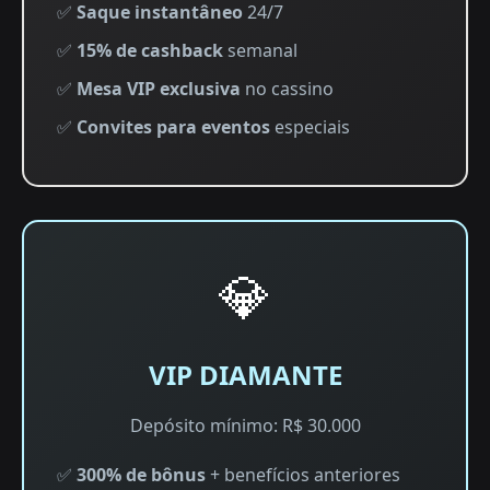
✅
Saque instantâneo
24/7
✅
15% de cashback
semanal
✅
Mesa VIP exclusiva
no cassino
✅
Convites para eventos
especiais
💎
VIP DIAMANTE
Depósito mínimo: R$ 30.000
✅
300% de bônus
+ benefícios anteriores