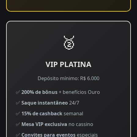
🥈
VIP PLATINA
Depósito mínimo: R$ 6.000
✅
200% de bônus
+ benefícios Ouro
✅
Saque instantâneo
24/7
✅
15% de cashback
semanal
✅
Mesa VIP exclusiva
no cassino
✅
Convites para eventos
especiais