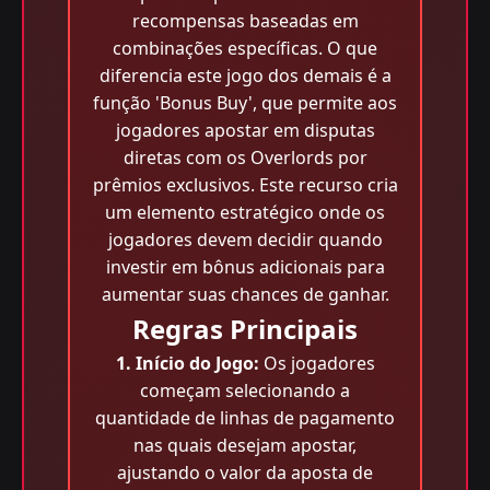
recompensas baseadas em
combinações específicas. O que
diferencia este jogo dos demais é a
função 'Bonus Buy', que permite aos
jogadores apostar em disputas
diretas com os Overlords por
prêmios exclusivos. Este recurso cria
um elemento estratégico onde os
jogadores devem decidir quando
investir em bônus adicionais para
aumentar suas chances de ganhar.
Regras Principais
1. Início do Jogo:
Os jogadores
começam selecionando a
quantidade de linhas de pagamento
nas quais desejam apostar,
ajustando o valor da aposta de