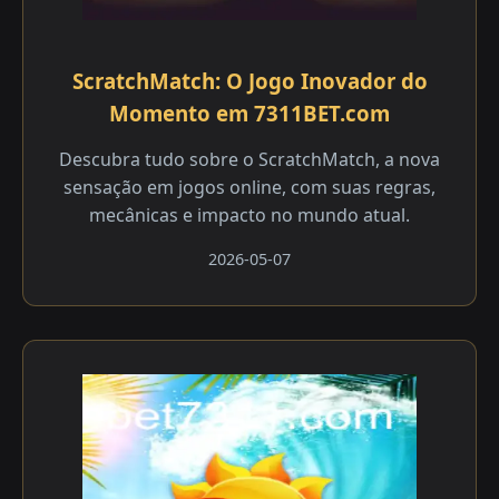
ScratchMatch: O Jogo Inovador do
Momento em 7311BET.com
Descubra tudo sobre o ScratchMatch, a nova
sensação em jogos online, com suas regras,
mecânicas e impacto no mundo atual.
2026-05-07