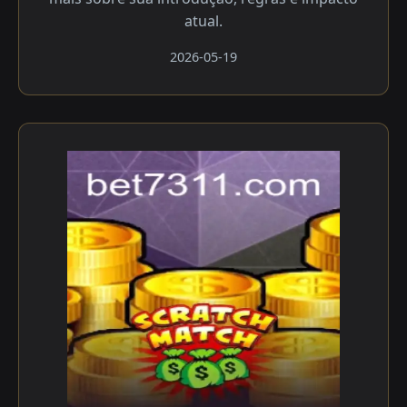
atual.
2026-05-19