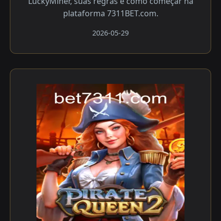
LuckyMiner, suas regras e como começar na
plataforma 7311BET.com.
2026-05-29