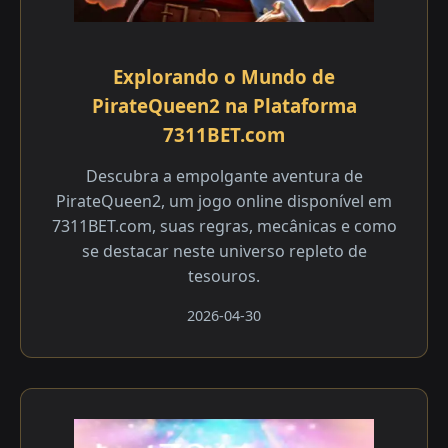
Explorando o Mundo de
PirateQueen2 na Plataforma
7311BET.com
Descubra a empolgante aventura de
PirateQueen2, um jogo online disponível em
7311BET.com, suas regras, mecânicas e como
se destacar neste universo repleto de
tesouros.
2026-04-30