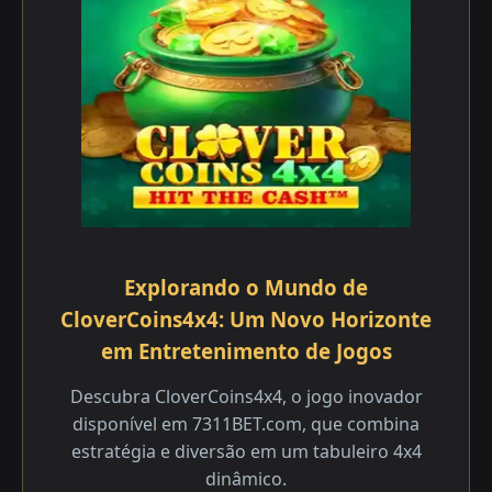
Explorando o Mundo de
CloverCoins4x4: Um Novo Horizonte
em Entretenimento de Jogos
Descubra CloverCoins4x4, o jogo inovador
disponível em 7311BET.com, que combina
estratégia e diversão em um tabuleiro 4x4
dinâmico.