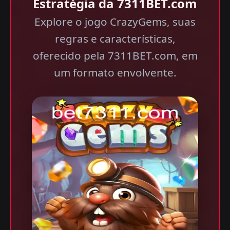
Estratégia da 7311BET.com
Explore o jogo CrazyGems, suas
regras e características,
oferecido pela 7311BET.com, em
um formato envolvente.