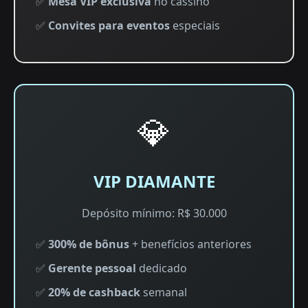
✅
Mesa VIP exclusiva
no cassino
✅
Convites para eventos
especiais
💎
VIP DIAMANTE
Depósito mínimo: R$ 30.000
✅
300% de bônus
+ benefícios anteriores
✅
Gerente pessoal
dedicado
✅
20% de cashback
semanal