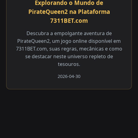
Explorando o Mundo de
PirateQueen2 na Plataforma
7311BET.com
Descubra a empolgante aventura de
PirateQueen2, um jogo online disponível em
7311BET.com, suas regras, mecânicas e como
se destacar neste universo repleto de
tesouros.
2026-04-30