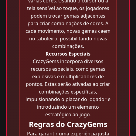
várias cores. Usando o cursor ou a
tela sensível ao toque, os jogadores
podem trocar gemas adjacentes
para criar combinações de cores. A
cada movimento, novas gemas caem
no tabuleiro, possibilitando novas
combinações.
Recursos Especiais
CrazyGems incorpora diversos
recursos especiais, como gemas
explosivas e multiplicadores de
pontos. Estas serão ativadas ao criar
combinações específicas,
impulsionando o placar do jogador e
introduzindo um elemento
estratégico ao jogo.
Regras do CrazyGems
Para garantir uma experiência justa