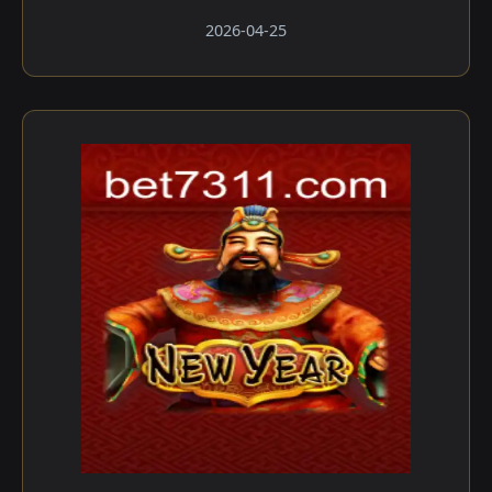
2026-04-25