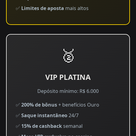
✅
Limites de aposta
mais altos
🥈
VIP PLATINA
Depósito mínimo: R$ 6.000
✅
200% de bônus
+ benefícios Ouro
✅
Saque instantâneo
24/7
✅
15% de cashback
semanal