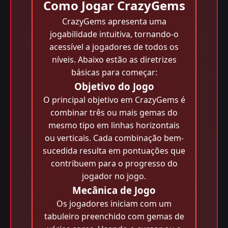
Como Jogar CrazyGems
CrazyGems apresenta uma
jogabilidade intuitiva, tornando-o
acessível a jogadores de todos os
níveis. Abaixo estão as diretrizes
básicas para começar:
Objetivo do Jogo
O principal objetivo em CrazyGems é
combinar três ou mais gemas do
mesmo tipo em linhas horizontais
ou verticais. Cada combinação bem-
sucedida resulta em pontuações que
contribuem para o progresso do
jogador no jogo.
Mecânica de Jogo
Os jogadores iniciam com um
tabuleiro preenchido com gemas de