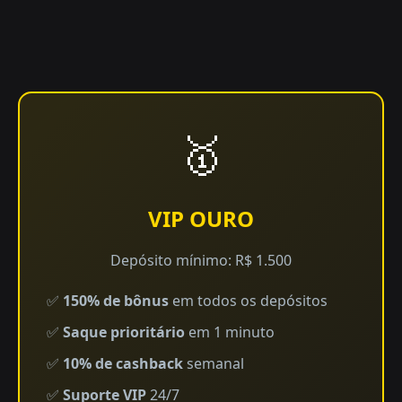
🥇
VIP OURO
Depósito mínimo: R$ 1.500
✅
150% de bônus
em todos os depósitos
✅
Saque prioritário
em 1 minuto
✅
10% de cashback
semanal
✅
Suporte VIP
24/7