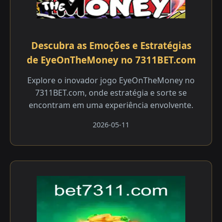
Descubra as Emoções e Estratégias
de EyeOnTheMoney no 7311BET.com
Explore o inovador jogo EyeOnTheMoney no
7311BET.com, onde estratégia e sorte se
encontram em uma experiência envolvente.
2026-05-11